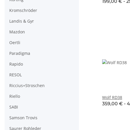
199,00 € -
2
Kromschröder
Landis & Gyr
Mazdon
Oertli
Paradigma
Rapido
RESOL
Riccius+Stroschen
Riello
Wolf RD38
359,00 € -
4
SABI
Samson Trovis
Saurer Rohleder