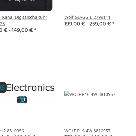
2-Kanal Digitalschaltuhr
Wolf GU/GG-E 2799111
25
199,00 € -
259,00 €
*
0 € -
149,00 €
*
R12 8810956
WOLF R16 4W 8810957