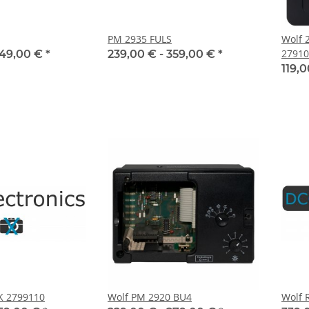
PM 2935 FULS
Wolf 
27910
49,00 €
*
239,00 € -
359,00 €
*
119,0
K 2799110
Wolf PM 2920 BU4
Wolf 