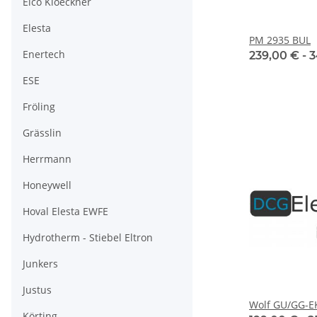
Elco Kloeckner
Elesta
PM 2935 BUL
Enertech
239,00 € -
3
ESE
Fröling
Grässlin
Herrmann
Honeywell
Hoval Elesta EWFE
Hydrotherm - Stiebel Eltron
Junkers
Justus
Wolf GU/GG-E
Körting