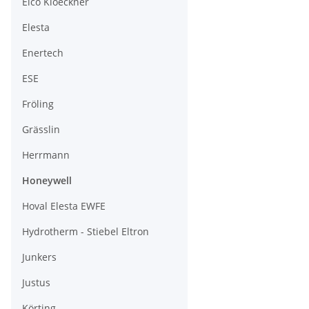
Elco Kloeckner
Elesta
Enertech
ESE
Fröling
Grässlin
Herrmann
Honeywell
Hoval Elesta EWFE
Hydrotherm - Stiebel Eltron
Junkers
Justus
Körting