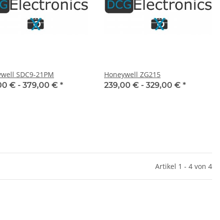
well SDC9-21PM
Honeywell ZG215
00 € -
379,00 €
*
239,00 € -
329,00 €
*
Artikel 1 - 4 von 4