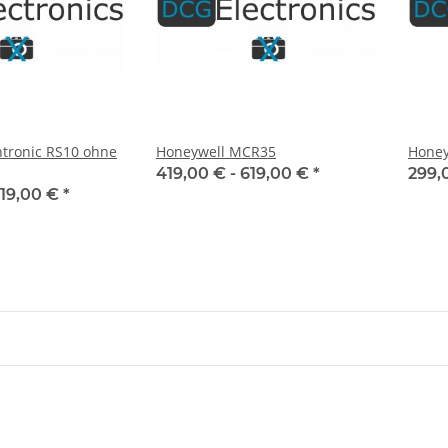
tronic RS10 ohne
Honeywell MCR35
Honey
419,00 € -
619,00 €
*
299,
19,00 €
*