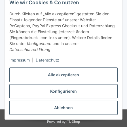
Wie wir Cookies & Co nutzen
Allgemeine Informationen
Durch Klicken auf „Alle akzeptieren“ gestatten Sie den
Einsatz folgender Dienste auf unserer Website:
Zahlung & Versand
ReCaptcha, PayPal Express Checkout und Ratenzahlung.
Sie können die Einstellung jederzeit ändern
(Fingerabdruck-Icon links unten). Weitere Details finden
Sie unter
Konfigurieren
und in unserer
Datenschutzerklärung
.
Impressum
|
Datenschutz
Alle akzeptieren
Konfigurieren
Vertrag widerrufen
* Alle Preise inkl. gesetzlicher USt., inkl.
Versand
Ablehnen
© DCG-Electronics
Powered by
JTL-Shop