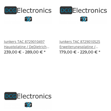
Junkers TAC 8729010497
Junkers TAC 8729010525
Hauptplatine / DeDietrich
Erweiterungsplatine /
8368-5151
DeDietrich 8368-5155
239,00 € -
289,00 €
*
179,00 € -
229,00 €
*