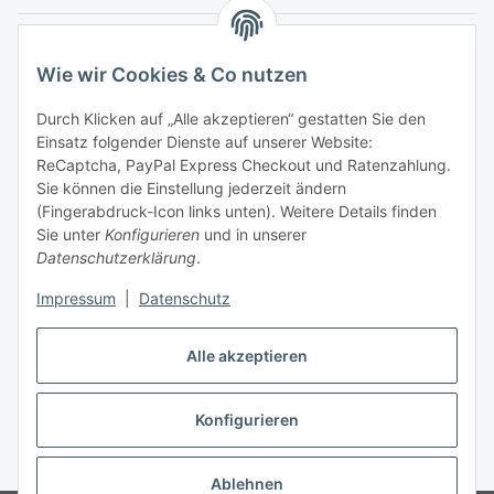
Hinweispflichten
Wie wir Cookies & Co nutzen
Allgemeine Informationen
Durch Klicken auf „Alle akzeptieren“ gestatten Sie den
Einsatz folgender Dienste auf unserer Website:
Zahlung & Versand
ReCaptcha, PayPal Express Checkout und Ratenzahlung.
Sie können die Einstellung jederzeit ändern
(Fingerabdruck-Icon links unten). Weitere Details finden
Sie unter
Konfigurieren
und in unserer
Datenschutzerklärung
.
Impressum
|
Datenschutz
Alle akzeptieren
Konfigurieren
Vertrag widerrufen
* Alle Preise inkl. gesetzlicher USt., inkl.
Versand
Ablehnen