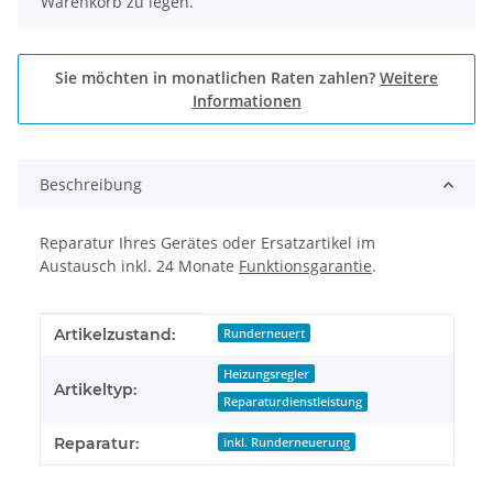
Warenkorb zu legen.
Sie möchten in monatlichen Raten zahlen?
Weitere
Informationen
Beschreibung
Reparatur Ihres Gerätes oder Ersatzartikel im
Austausch inkl. 24 Monate
Funktionsgarantie
.
Produkteigenschaft
Wert
Artikelzustand:
Runderneuert
Heizungsregler
Artikeltyp:
Reparaturdienstleistung
Reparatur:
inkl. Runderneuerung