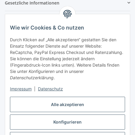
Gesetzliche Informationen
Hinweispflichten
Wie wir Cookies & Co nutzen
Allgemeine Informationen
Durch Klicken auf „Alle akzeptieren“ gestatten Sie den
Einsatz folgender Dienste auf unserer Website:
Zahlung & Versand
ReCaptcha, PayPal Express Checkout und Ratenzahlung.
Sie können die Einstellung jederzeit ändern
(Fingerabdruck-Icon links unten). Weitere Details finden
Sie unter
Konfigurieren
und in unserer
Datenschutzerklärung
.
Impressum
|
Datenschutz
Alle akzeptieren
Konfigurieren
Vertrag widerrufen
* Alle Preise inkl. gesetzlicher USt., inkl.
Versand