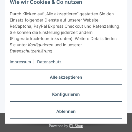
Wie wir Cookies & Co nutzen
Allgemeine Informationen
Durch Klicken auf „Alle akzeptieren“ gestatten Sie den
Einsatz folgender Dienste auf unserer Website:
Zahlung & Versand
ReCaptcha, PayPal Express Checkout und Ratenzahlung.
Sie können die Einstellung jederzeit ändern
(Fingerabdruck-Icon links unten). Weitere Details finden
Sie unter
Konfigurieren
und in unserer
Datenschutzerklärung
.
Impressum
|
Datenschutz
Alle akzeptieren
Konfigurieren
Vertrag widerrufen
* Alle Preise inkl. gesetzlicher USt., inkl.
Versand
Ablehnen
© DCG-Electronics
Powered by
JTL-Shop