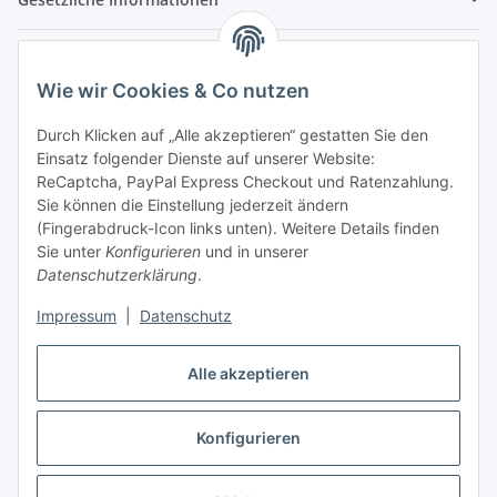
Hinweispflichten
Wie wir Cookies & Co nutzen
Allgemeine Informationen
Durch Klicken auf „Alle akzeptieren“ gestatten Sie den
Einsatz folgender Dienste auf unserer Website:
Zahlung & Versand
ReCaptcha, PayPal Express Checkout und Ratenzahlung.
Sie können die Einstellung jederzeit ändern
(Fingerabdruck-Icon links unten). Weitere Details finden
Sie unter
Konfigurieren
und in unserer
Datenschutzerklärung
.
Impressum
|
Datenschutz
Alle akzeptieren
Konfigurieren
Vertrag widerrufen
* Alle Preise inkl. gesetzlicher USt., inkl.
Versand