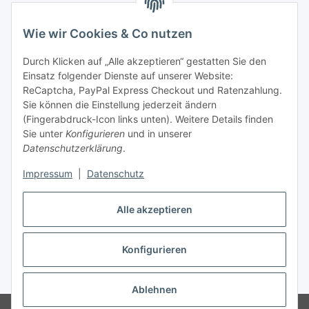
Hinweispflichten
Wie wir Cookies & Co nutzen
Allgemeine Informationen
Durch Klicken auf „Alle akzeptieren“ gestatten Sie den
Einsatz folgender Dienste auf unserer Website:
Zahlung & Versand
ReCaptcha, PayPal Express Checkout und Ratenzahlung.
Sie können die Einstellung jederzeit ändern
(Fingerabdruck-Icon links unten). Weitere Details finden
Sie unter
Konfigurieren
und in unserer
Datenschutzerklärung
.
Impressum
|
Datenschutz
Alle akzeptieren
Konfigurieren
Vertrag widerrufen
* Alle Preise inkl. gesetzlicher USt., inkl.
Versand
Ablehnen