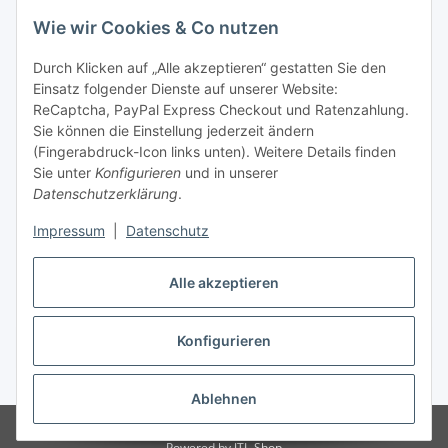
Wie wir Cookies & Co nutzen
Allgemeine Informationen
Durch Klicken auf „Alle akzeptieren“ gestatten Sie den
Einsatz folgender Dienste auf unserer Website:
Zahlung & Versand
ReCaptcha, PayPal Express Checkout und Ratenzahlung.
Sie können die Einstellung jederzeit ändern
(Fingerabdruck-Icon links unten). Weitere Details finden
Sie unter
Konfigurieren
und in unserer
Datenschutzerklärung
.
Impressum
|
Datenschutz
Alle akzeptieren
Konfigurieren
Vertrag widerrufen
* Alle Preise inkl. gesetzlicher USt., inkl.
Versand
Ablehnen
© DCG-Electronics
Powered by
JTL-Shop