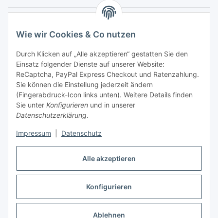
Hinweispflichten
Wie wir Cookies & Co nutzen
Allgemeine Informationen
Durch Klicken auf „Alle akzeptieren“ gestatten Sie den
Einsatz folgender Dienste auf unserer Website:
Zahlung & Versand
ReCaptcha, PayPal Express Checkout und Ratenzahlung.
Sie können die Einstellung jederzeit ändern
(Fingerabdruck-Icon links unten). Weitere Details finden
Sie unter
Konfigurieren
und in unserer
Datenschutzerklärung
.
Impressum
|
Datenschutz
Alle akzeptieren
Konfigurieren
Vertrag widerrufen
* Alle Preise inkl. gesetzlicher USt., inkl.
Versand
Ablehnen