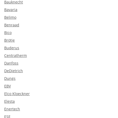
Bauknecht
Bavaria
Belimo
Benraad
Bico
Brötje
Buderus
Centratherm
Danfoss
DeDietrich
Dungs
EBV
Elco Kloeckner
Elesta
Enertech
ESE