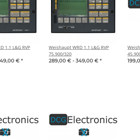
D 1.1 L&G RVP
Weishaupt WRD 1.1 L&G RVP
Weish
75.900/320
45.90
49,00 €
*
289,00 € -
349,00 €
*
199,