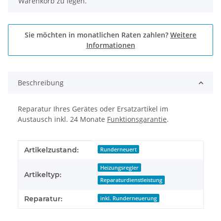
Warenkorb zu legen.
Sie möchten in monatlichen Raten zahlen?
Weitere
Informationen
Beschreibung
Reparatur Ihres Gerätes oder Ersatzartikel im
Austausch inkl. 24 Monate
Funktionsgarantie
.
Produkteigenschaft
Wert
Artikelzustand:
Runderneuert
Heizungsregler
Artikeltyp:
Reparaturdienstleistung
Reparatur:
inkl. Runderneuerung