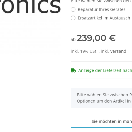
Bitte wählen Sie zwischen den
Reparatur Ihres Gerätes
Ersatzartikel im Austausch
239,00 €
ab
inkl. 19% USt. , inkl.
Versand
Anzeige der Lieferzeit nac
x
Bitte wählen Sie zwischen R
Optionen um den Artikel in
Sie möchten in mon