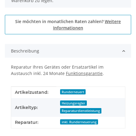
Warenkorb zu legen.
Sie möchten in monatlichen Raten zahlen?
Weitere
Informationen
Beschreibung
Reparatur Ihres Gerätes oder Ersatzartikel im
Austausch inkl. 24 Monate
Funktionsgarantie
.
Produkteigenschaft
Wert
Artikelzustand:
Runderneuert
Heizungsregler
Artikeltyp:
Reparaturdienstleistung
Reparatur:
inkl. Runderneuerung