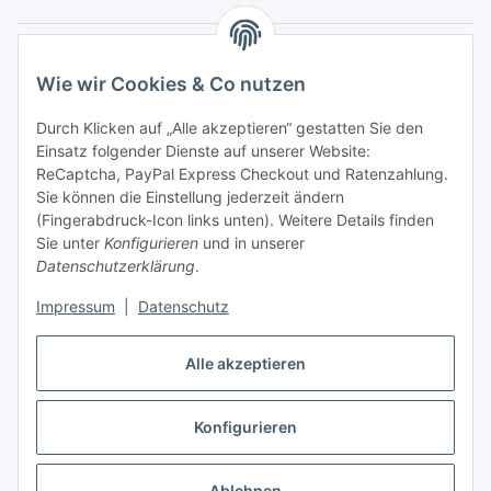
Hinweispflichten
Wie wir Cookies & Co nutzen
Allgemeine Informationen
Durch Klicken auf „Alle akzeptieren“ gestatten Sie den
Einsatz folgender Dienste auf unserer Website:
Zahlung & Versand
ReCaptcha, PayPal Express Checkout und Ratenzahlung.
Sie können die Einstellung jederzeit ändern
(Fingerabdruck-Icon links unten). Weitere Details finden
Sie unter
Konfigurieren
und in unserer
Datenschutzerklärung
.
Impressum
|
Datenschutz
Alle akzeptieren
Konfigurieren
Vertrag widerrufen
* Alle Preise inkl. gesetzlicher USt., inkl.
Versand
Ablehnen