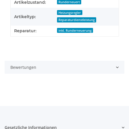
Produkteigenschaft
Wert
Artikelzustand:
Runderneuert
Heizungsregler
Artikeltyp:
Reparaturdienstleistung
Reparatur:
inkl. Runderneuerung
Bewertungen
Gesetzliche Informationen