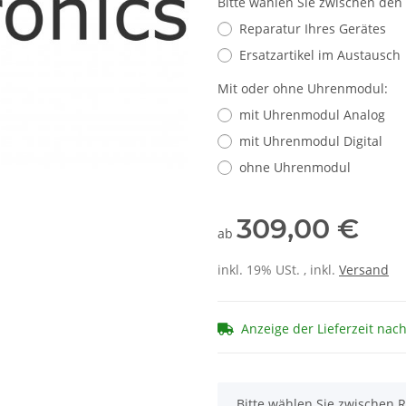
Bitte wählen Sie zwischen den
Reparatur Ihres Gerätes
Ersatzartikel im Austausch
Mit oder ohne Uhrenmodul:
mit Uhrenmodul Analog
mit Uhrenmodul Digital
ohne Uhrenmodul
309,00 €
ab
inkl. 19% USt. , inkl.
Versand
Anzeige der Lieferzeit nac
x
Bitte wählen Sie zwischen R