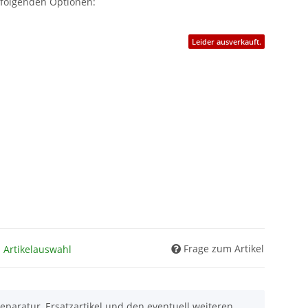
 folgenden Optionen:
Leider ausverkauft.
Frage zum Artikel
h Artikelauswahl
eparatur, Ersatzartikel und den eventuell weiteren