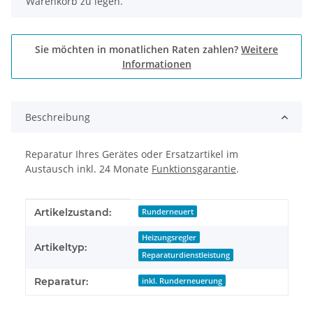
Warenkorb zu legen.
Sie möchten in monatlichen Raten zahlen?
Weitere
Informationen
Beschreibung
Reparatur Ihres Gerätes oder Ersatzartikel im
Austausch inkl. 24 Monate
Funktionsgarantie
.
Produkteigenschaft
Wert
Artikelzustand:
Runderneuert
Heizungsregler
Artikeltyp:
Reparaturdienstleistung
Reparatur:
inkl. Runderneuerung