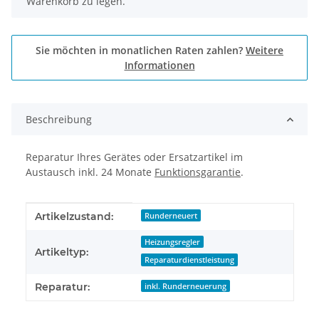
Warenkorb zu legen.
Sie möchten in monatlichen Raten zahlen?
Weitere
Informationen
Beschreibung
Reparatur Ihres Gerätes oder Ersatzartikel im
Austausch inkl. 24 Monate
Funktionsgarantie
.
Produkteigenschaft
Wert
Artikelzustand:
Runderneuert
Heizungsregler
Artikeltyp:
Reparaturdienstleistung
Reparatur:
inkl. Runderneuerung