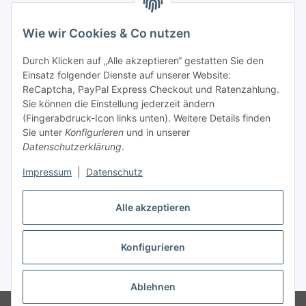
Hinweispflichten
Wie wir Cookies & Co nutzen
Allgemeine Informationen
Durch Klicken auf „Alle akzeptieren“ gestatten Sie den
Einsatz folgender Dienste auf unserer Website:
Zahlung & Versand
ReCaptcha, PayPal Express Checkout und Ratenzahlung.
Sie können die Einstellung jederzeit ändern
(Fingerabdruck-Icon links unten). Weitere Details finden
Sie unter
Konfigurieren
und in unserer
Datenschutzerklärung
.
Impressum
|
Datenschutz
Alle akzeptieren
Konfigurieren
Vertrag widerrufen
* Alle Preise inkl. gesetzlicher USt., inkl.
Versand
Ablehnen