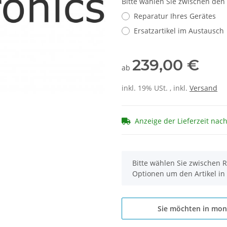
Bitte wählen Sie zwischen den
Reparatur Ihres Gerätes
Ersatzartikel im Austausch
239,00 €
ab
inkl. 19% USt. , inkl.
Versand
Anzeige der Lieferzeit nac
x
Bitte wählen Sie zwischen R
Optionen um den Artikel in
Sie möchten in mon