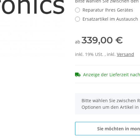
Bitte wählen Sie zwischen den
Reparatur Ihres Gerätes
Ersatzartikel im Austausch
339,00 €
ab
inkl. 19% USt. , inkl.
Versand
Anzeige der Lieferzeit nac
x
Bitte wählen Sie zwischen R
Optionen um den Artikel in
Sie möchten in mon