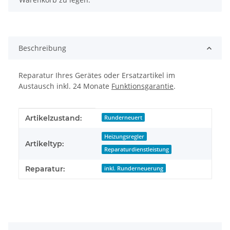
Beschreibung
Reparatur Ihres Gerätes oder Ersatzartikel im
Austausch inkl. 24 Monate
Funktionsgarantie
.
Produkteigenschaft
Wert
Artikelzustand:
Runderneuert
Heizungsregler
Artikeltyp:
Reparaturdienstleistung
Reparatur:
inkl. Runderneuerung