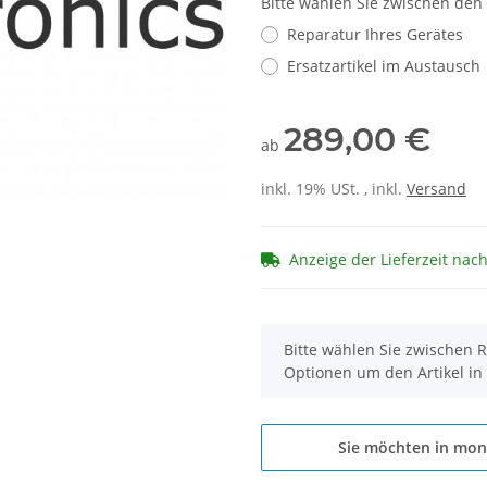
Bitte wählen Sie zwischen den
Reparatur Ihres Gerätes
Ersatzartikel im Austausch
289,00 €
ab
inkl. 19% USt. , inkl.
Versand
Anzeige der Lieferzeit nac
x
Bitte wählen Sie zwischen R
Optionen um den Artikel in
Sie möchten in mon