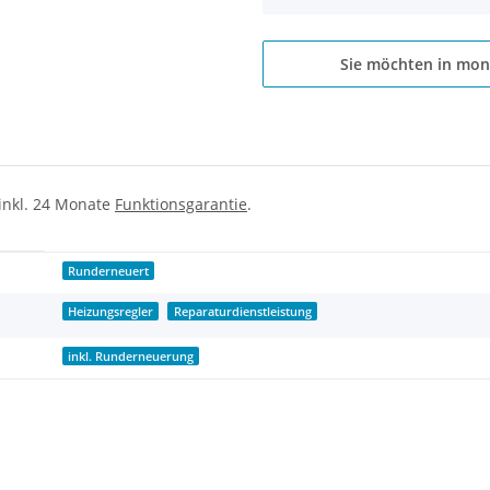
Sie möchten in mon
 inkl. 24 Monate
Funktionsgarantie
.
Runderneuert
Heizungsregler
Reparaturdienstleistung
inkl. Runderneuerung