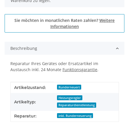
Warenkorb zu legen.
Sie möchten in monatlichen Raten zahlen?
Weitere
Informationen
Beschreibung
Reparatur Ihres Gerätes oder Ersatzartikel im
Austausch inkl. 24 Monate
Funktionsgarantie
.
Produkteigenschaft
Wert
Artikelzustand:
Runderneuert
Heizungsregler
Artikeltyp:
Reparaturdienstleistung
Reparatur:
inkl. Runderneuerung