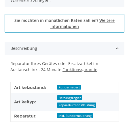
Warenkorb zu legen.
Sie möchten in monatlichen Raten zahlen?
Weitere
Informationen
Beschreibung
Reparatur Ihres Gerätes oder Ersatzartikel im
Austausch inkl. 24 Monate
Funktionsgarantie
.
Produkteigenschaft
Wert
Artikelzustand:
Runderneuert
Heizungsregler
Artikeltyp:
Reparaturdienstleistung
Reparatur:
inkl. Runderneuerung