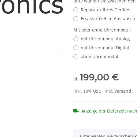
Bitte wählen Sie zwischen den
Reparatur Ihres Gerätes
Ersatzartikel im Austausch
Mit oder ohne Uhrenmodul:
mit Uhrenmodul Analog
mit Uhrenmodul Digital
ohne Uhrenmodul
199,00 €
ab
inkl. 19% USt. , inkl.
Versand
Anzeige der Lieferzeit nac
x
Bitte wählen Sie zwischen R