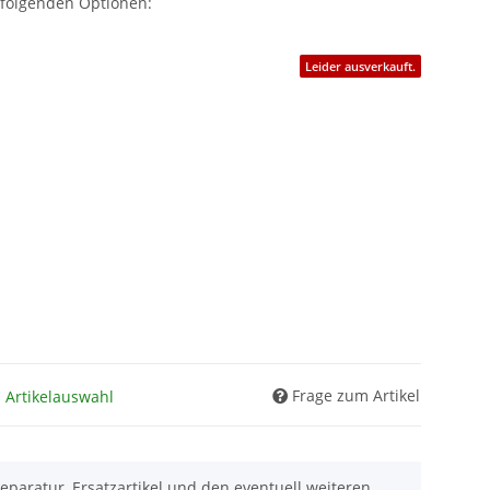
 folgenden Optionen:
Leider ausverkauft.
Frage zum Artikel
h Artikelauswahl
eparatur, Ersatzartikel und den eventuell weiteren