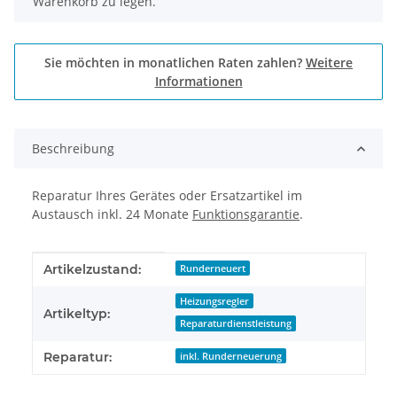
Warenkorb zu legen.
Sie möchten in monatlichen Raten zahlen?
Weitere
Informationen
Beschreibung
Reparatur Ihres Gerätes oder Ersatzartikel im
Austausch inkl. 24 Monate
Funktionsgarantie
.
Produkteigenschaft
Wert
Artikelzustand:
Runderneuert
Heizungsregler
Artikeltyp:
Reparaturdienstleistung
Reparatur:
inkl. Runderneuerung