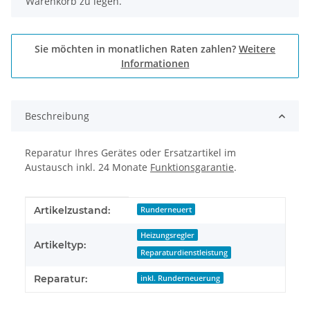
Warenkorb zu legen.
Sie möchten in monatlichen Raten zahlen?
Weitere
Informationen
Beschreibung
Reparatur Ihres Gerätes oder Ersatzartikel im
Austausch inkl. 24 Monate
Funktionsgarantie
.
Produkteigenschaft
Wert
Artikelzustand:
Runderneuert
Heizungsregler
Artikeltyp:
Reparaturdienstleistung
Reparatur:
inkl. Runderneuerung