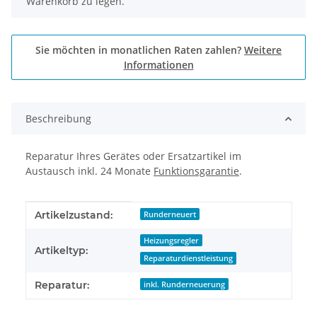
Warenkorb zu legen.
Sie möchten in monatlichen Raten zahlen?
Weitere
Informationen
Beschreibung
Reparatur Ihres Gerätes oder Ersatzartikel im
Austausch inkl. 24 Monate
Funktionsgarantie
.
Produkteigenschaft
Wert
Artikelzustand:
Runderneuert
Heizungsregler
Artikeltyp:
Reparaturdienstleistung
Reparatur:
inkl. Runderneuerung