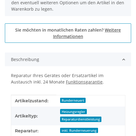
den eventuell weiteren Optionen um den Artikel in den
Warenkorb zu legen.
Sie möchten in monatlichen Raten zahlen?
Weitere
Informationen
Beschreibung
Reparatur Ihres Gerätes oder Ersatzartikel im
Austausch inkl. 24 Monate
Funktionsgarantie
.
Produkteigenschaft
Wert
Artikelzustand:
Runderneuert
Heizungsregler
Artikeltyp:
Reparaturdienstleistung
Reparatur:
inkl. Runderneuerung