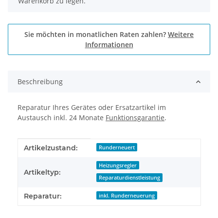
Warenkorb zu legen.
Sie möchten in monatlichen Raten zahlen?
Weitere
Informationen
Beschreibung
Reparatur Ihres Gerätes oder Ersatzartikel im
Austausch inkl. 24 Monate
Funktionsgarantie
.
Produkteigenschaft
Wert
Artikelzustand:
Runderneuert
Heizungsregler
Artikeltyp:
Reparaturdienstleistung
Reparatur:
inkl. Runderneuerung