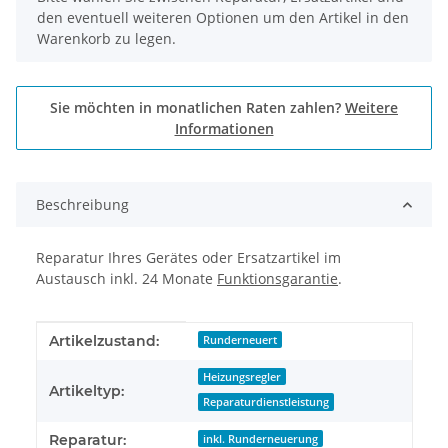
den eventuell weiteren Optionen um den Artikel in den
Warenkorb zu legen.
Sie möchten in monatlichen Raten zahlen?
Weitere
Informationen
Beschreibung
Reparatur Ihres Gerätes oder Ersatzartikel im
Austausch inkl. 24 Monate
Funktionsgarantie
.
Produkteigenschaft
Wert
Artikelzustand:
Runderneuert
Heizungsregler
Artikeltyp:
Reparaturdienstleistung
Reparatur:
inkl. Runderneuerung