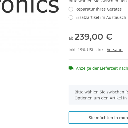
Bitte wählen Sie zwischen den
Reparatur Ihres Gerätes
Ersatzartikel im Austausch
239,00 €
ab
inkl. 19% USt. , inkl.
Versand
Anzeige der Lieferzeit nac
x
Bitte wählen Sie zwischen R
Optionen um den Artikel in
Sie möchten in mon