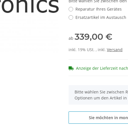
Bitte wählen Sie zwischen den
Reparatur Ihres Gerätes
Ersatzartikel im Austausch
339,00 €
ab
inkl. 19% USt. , inkl.
Versand
Anzeige der Lieferzeit nac
x
Bitte wählen Sie zwischen R
Optionen um den Artikel in
Sie möchten in mon