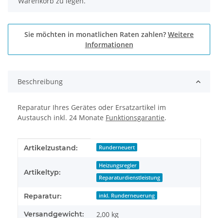
Warenkorb zu legen.
Sie möchten in monatlichen Raten zahlen?
Weitere
Informationen
Beschreibung
Reparatur Ihres Gerätes oder Ersatzartikel im
Austausch inkl. 24 Monate
Funktionsgarantie
.
Produkteigenschaft
Wert
Artikelzustand:
Runderneuert
Heizungsregler
Artikeltyp:
Reparaturdienstleistung
Reparatur:
inkl. Runderneuerung
Versandgewicht:
2,00 kg