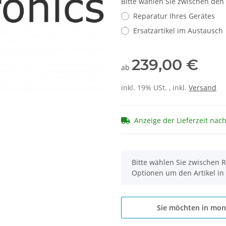
Bitte wählen Sie zwischen den
Reparatur Ihres Gerätes
Ersatzartikel im Austausch
239,00 €
ab
inkl. 19% USt. , inkl.
Versand
Anzeige der Lieferzeit nac
x
Bitte wählen Sie zwischen R
Optionen um den Artikel in
Sie möchten in mon