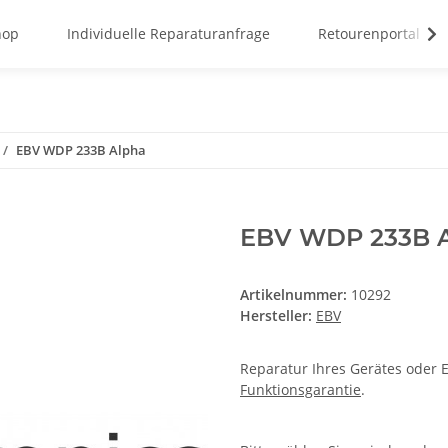
hop
Individuelle Reparaturanfrage
Retourenportal
EBV WDP 233B Alpha
EBV WDP 233B 
Artikelnummer:
10292
Hersteller:
EBV
Reparatur Ihres Gerätes oder E
Funktionsgarantie
.