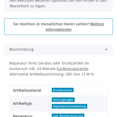
den eventuell weiteren Optionen um den Artikel in den
Warenkorb zu legen.
Sie möchten in monatlichen Raten zahlen?
Weitere
Informationen
Beschreibung
Reparatur Ihres Gerätes oder Ersatzartikel im
Austausch inkl. 24 Monate
Funktionsgarantie
.
Alternative Artikelbezeichnung: SBS Uno 12 W N
Produkteigenschaft
Wert
Artikelzustand:
Runderneuert
Heizungsregler
Artikeltyp:
Reparaturdienstleistung
Reparatur:
inkl. Runderneuerung