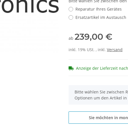
Bitte wählen Sie zwischen den
Reparatur Ihres Gerätes
Ersatzartikel im Austausch
239,00 €
ab
inkl. 19% USt. , inkl.
Versand
Anzeige der Lieferzeit nac
x
Bitte wählen Sie zwischen R
Optionen um den Artikel in
Sie möchten in mon