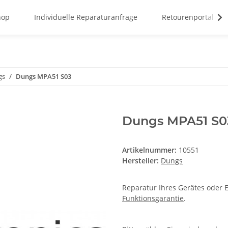
hop
Individuelle Reparaturanfrage
Retourenportal
gs
Dungs MPA51 S03
Dungs MPA51 S0
Artikelnummer:
10551
Hersteller:
Dungs
Reparatur Ihres Gerätes oder E
Funktionsgarantie
.