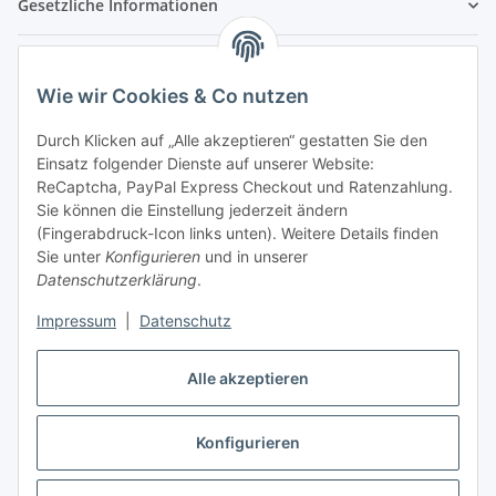
Gesetzliche Informationen
Hinweispflichten
Wie wir Cookies & Co nutzen
Allgemeine Informationen
Durch Klicken auf „Alle akzeptieren“ gestatten Sie den
Einsatz folgender Dienste auf unserer Website:
Zahlung & Versand
ReCaptcha, PayPal Express Checkout und Ratenzahlung.
Sie können die Einstellung jederzeit ändern
(Fingerabdruck-Icon links unten). Weitere Details finden
Sie unter
Konfigurieren
und in unserer
Datenschutzerklärung
.
Impressum
|
Datenschutz
Alle akzeptieren
Konfigurieren
Vertrag widerrufen
* Alle Preise inkl. gesetzlicher USt., inkl.
Versand