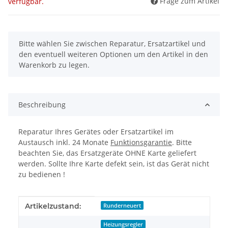
Frage zum Artikel
verfügbar.
x
Bitte wählen Sie zwischen Reparatur, Ersatzartikel und
den eventuell weiteren Optionen um den Artikel in den
Warenkorb zu legen.
Beschreibung
Reparatur Ihres Gerätes oder Ersatzartikel im
Austausch inkl. 24 Monate
Funktionsgarantie
. Bitte
beachten Sie, das Ersatzgeräte OHNE Karte geliefert
werden. Sollte Ihre Karte defekt sein, ist das Gerät nicht
zu bedienen !
Produkteigenschaft
Wert
Artikelzustand:
Runderneuert
Heizungsregler