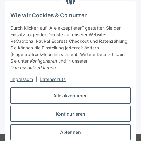
Hinweispflichten
Wie wir Cookies & Co nutzen
Allgemeine Informationen
Durch Klicken auf „Alle akzeptieren“ gestatten Sie den
Einsatz folgender Dienste auf unserer Website:
Zahlung & Versand
ReCaptcha, PayPal Express Checkout und Ratenzahlung.
Sie können die Einstellung jederzeit ändern
(Fingerabdruck-Icon links unten). Weitere Details finden
Sie unter
Konfigurieren
und in unserer
Datenschutzerklärung
.
Impressum
|
Datenschutz
Alle akzeptieren
Konfigurieren
Vertrag widerrufen
* Alle Preise inkl. gesetzlicher USt., inkl.
Versand
Ablehnen