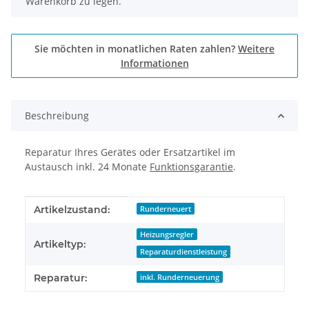
Warenkorb zu legen.
Sie möchten in monatlichen Raten zahlen?
Weitere
Informationen
Beschreibung
Reparatur Ihres Gerätes oder Ersatzartikel im
Austausch inkl. 24 Monate
Funktionsgarantie
.
Produkteigenschaft
Wert
Artikelzustand:
Runderneuert
Heizungsregler
Artikeltyp:
Reparaturdienstleistung
Reparatur:
inkl. Runderneuerung