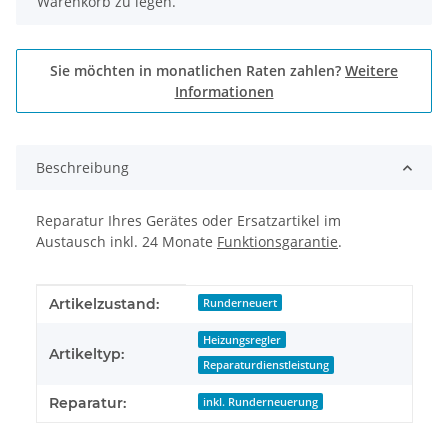
Warenkorb zu legen.
Sie möchten in monatlichen Raten zahlen?
Weitere
Informationen
Beschreibung
Reparatur Ihres Gerätes oder Ersatzartikel im
Austausch inkl. 24 Monate
Funktionsgarantie
.
Produkteigenschaft
Wert
Artikelzustand:
Runderneuert
Heizungsregler
Artikeltyp:
Reparaturdienstleistung
Reparatur:
inkl. Runderneuerung