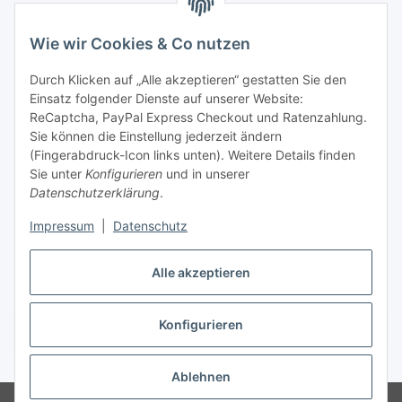
Hinweispflichten
Wie wir Cookies & Co nutzen
Allgemeine Informationen
Durch Klicken auf „Alle akzeptieren“ gestatten Sie den
Einsatz folgender Dienste auf unserer Website:
Zahlung & Versand
ReCaptcha, PayPal Express Checkout und Ratenzahlung.
Sie können die Einstellung jederzeit ändern
(Fingerabdruck-Icon links unten). Weitere Details finden
Sie unter
Konfigurieren
und in unserer
Datenschutzerklärung
.
Impressum
|
Datenschutz
Alle akzeptieren
Konfigurieren
Vertrag widerrufen
* Alle Preise inkl. gesetzlicher USt., inkl.
Versand
Ablehnen