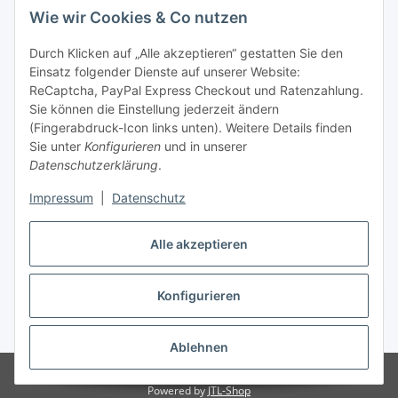
Wie wir Cookies & Co nutzen
Allgemeine Informationen
Durch Klicken auf „Alle akzeptieren“ gestatten Sie den
Einsatz folgender Dienste auf unserer Website:
Zahlung & Versand
ReCaptcha, PayPal Express Checkout und Ratenzahlung.
Sie können die Einstellung jederzeit ändern
(Fingerabdruck-Icon links unten). Weitere Details finden
Sie unter
Konfigurieren
und in unserer
Datenschutzerklärung
.
Impressum
|
Datenschutz
Alle akzeptieren
Konfigurieren
Vertrag widerrufen
* Alle Preise inkl. gesetzlicher USt., inkl.
Versand
Ablehnen
© DCG-Electronics
Powered by
JTL-Shop