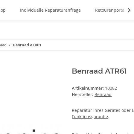
hop
Individuelle Reparaturanfrage
Retourenportal
raad
Benraad ATR61
Benraad ATR61
Artikelnummer:
10082
Hersteller:
Benraad
Reparatur Ihres Gerätes oder E
Funktionsgarantie
.