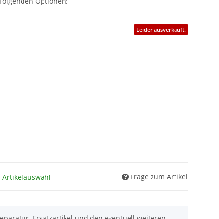
 folgenden Optionen:
Leider ausverkauft.
Frage zum Artikel
h Artikelauswahl
eparatur, Ersatzartikel und den eventuell weiteren