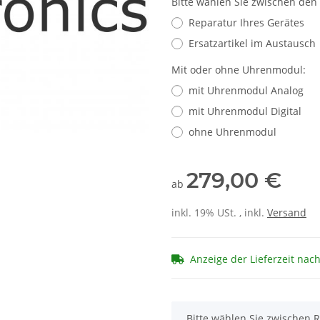
Bitte wählen Sie zwischen den
Reparatur Ihres Gerätes
Ersatzartikel im Austausch
Mit oder ohne Uhrenmodul:
mit Uhrenmodul Analog
mit Uhrenmodul Digital
ohne Uhrenmodul
279,00 €
ab
inkl. 19% USt. , inkl.
Versand
Anzeige der Lieferzeit nac
x
Bitte wählen Sie zwischen R