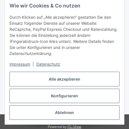
Wie wir Cookies & Co nutzen
Allgemeine Informationen
Durch Klicken auf „Alle akzeptieren“ gestatten Sie den
Einsatz folgender Dienste auf unserer Website:
Zahlung & Versand
ReCaptcha, PayPal Express Checkout und Ratenzahlung.
Sie können die Einstellung jederzeit ändern
(Fingerabdruck-Icon links unten). Weitere Details finden
Sie unter
Konfigurieren
und in unserer
Datenschutzerklärung
.
Impressum
|
Datenschutz
Alle akzeptieren
Konfigurieren
Vertrag widerrufen
* Alle Preise inkl. gesetzlicher USt., inkl.
Versand
Ablehnen
© DCG-Electronics
Powered by
JTL-Shop