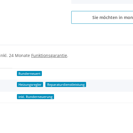
Sie möchten in mon
 inkl. 24 Monate
Funktionsgarantie
.
Runderneuert
Heizungsregler
Reparaturdienstleistung
inkl. Runderneuerung